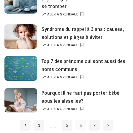
se tromper
BY
ALEXIA GRENDALE
POSTED
BY
Syndrome du rappel à 3 ans : causes,
solutions et pièges à éviter
BY
ALEXIA GRENDALE
POSTED
BY
Top 7 des prénoms qui sont aussi des
noms communs
BY
ALEXIA GRENDALE
POSTED
BY
Pourquoi il ne faut pas porter bébé
sous les aisselles?
BY
ALEXIA GRENDALE
POSTED
BY
…
1
5
6
7