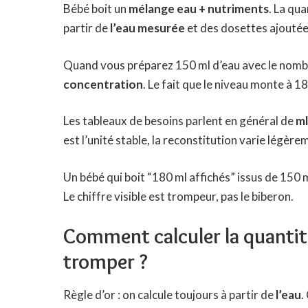
Bébé boit un
mélange eau + nutriments
. La qua
partir de
l’eau mesurée
et des dosettes ajoutées,
Quand vous préparez 150 ml d’eau avec
le nomb
concentration
. Le fait que le niveau monte à 180
Les tableaux de besoins parlent en général de
ml
est l’unité stable, la reconstitution varie légèr
Un bébé qui boit “180 ml affichés” issus de 150 m
Le chiffre visible est trompeur, pas le biberon.
Comment calculer la quantité
tromper ?
Règle d’or : on calcule toujours à partir de
l’eau
.