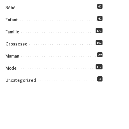
65
Bébé
42
Enfant
171
Famille
102
Grossesse
29
Maman
112
Mode
4
Uncategorized