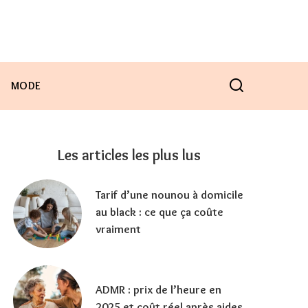
MODE
Les articles les plus lus
Tarif d’une nounou à domicile
au black : ce que ça coûte
vraiment
ADMR : prix de l’heure en
2025 et coût réel après aides