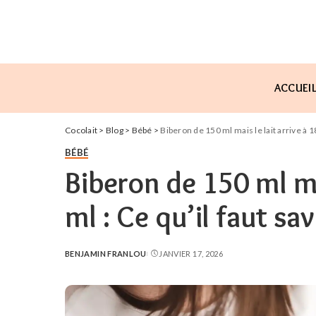
ACCUEI
Cocolait
>
Blog
>
Bébé
>
Biberon de 150 ml mais le lait arrive à 18
BÉBÉ
Biberon de 150 ml mai
ml : Ce qu’il faut sav
BENJAMIN FRANLOU
JANVIER 17, 2026
POSTED
BY