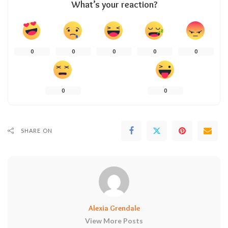
What’s your reaction?
0
0
0
0
0
0
0
SHARE ON
Alexia Grendale
View More Posts