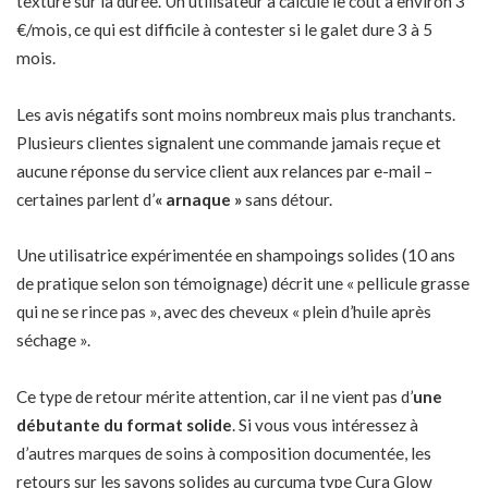
texture sur la durée. Un utilisateur a calculé le coût à environ 3
€/mois, ce qui est difficile à contester si le galet dure 3 à 5
mois.
Les avis négatifs sont moins nombreux mais plus tranchants.
Plusieurs clientes signalent une commande jamais reçue et
aucune réponse du service client aux relances par e-mail –
certaines parlent d’
« arnaque »
sans détour.
Une utilisatrice expérimentée en shampoings solides (10 ans
de pratique selon son témoignage) décrit une « pellicule grasse
qui ne se rince pas », avec des cheveux « plein d’huile après
séchage ».
Ce type de retour mérite attention, car il ne vient pas d’
une
débutante du format solide
. Si vous vous intéressez à
d’autres marques de soins à composition documentée, les
retours sur les
savons solides au curcuma type Cura Glow