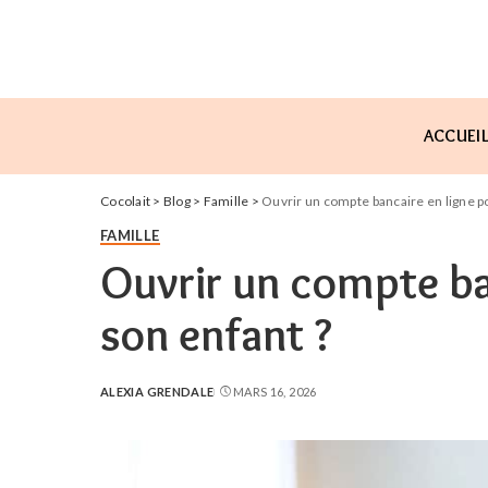
ACCUEI
Cocolait
>
Blog
>
Famille
>
Ouvrir un compte bancaire en ligne p
FAMILLE
Ouvrir un compte ba
son enfant ?
ALEXIA GRENDALE
MARS 16, 2026
POSTED
BY