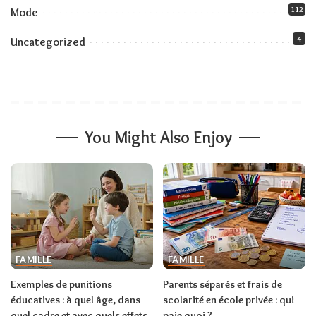
112
Mode
4
Uncategorized
You Might Also Enjoy
FAMILLE
FAMILLE
Exemples de punitions
Parents séparés et frais de
éducatives : à quel âge, dans
scolarité en école privée : qui
quel cadre et avec quels effets
paie quoi ?