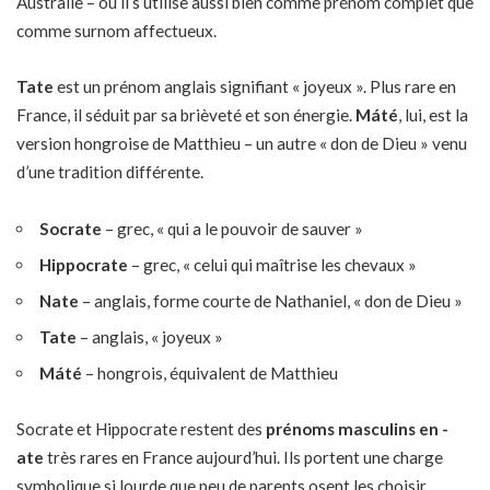
Australie – où il s’utilise aussi bien comme prénom complet que
comme surnom affectueux.
Tate
est un prénom anglais signifiant « joyeux ». Plus rare en
France, il séduit par sa brièveté et son énergie.
Máté
, lui, est la
version hongroise de Matthieu – un autre « don de Dieu » venu
d’une tradition différente.
Socrate
– grec, « qui a le pouvoir de sauver »
Hippocrate
– grec, « celui qui maîtrise les chevaux »
Nate
– anglais, forme courte de Nathaniel, « don de Dieu »
Tate
– anglais, « joyeux »
Máté
– hongrois, équivalent de Matthieu
Socrate et Hippocrate restent des
prénoms masculins en -
ate
très rares en France aujourd’hui. Ils portent une charge
symbolique si lourde que peu de parents osent les choisir.