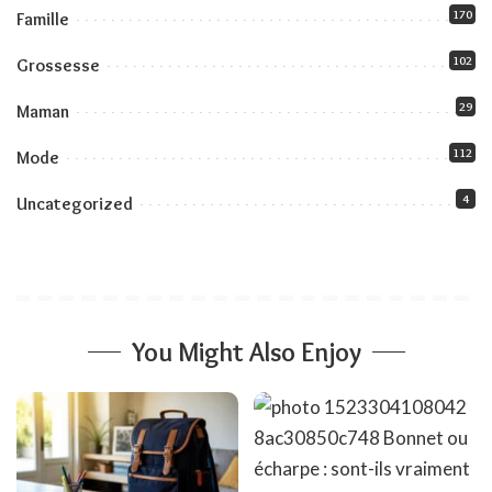
170
Famille
102
Grossesse
29
Maman
112
Mode
4
Uncategorized
You Might Also Enjoy